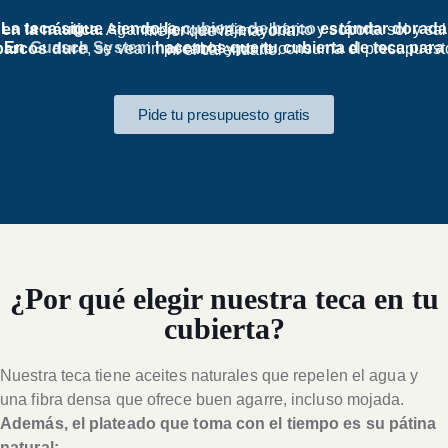
La teca sigue siendo la
cubierta de barco
estándar dorada en la náutica.
Agarra bien, envejece bonito y soporta sol y sal mejor que la mayoría.
En
Guasch System
emos que tu cubierta de teca para barcos dure
, se vea impecable y no te consuma el presupuesto ni el calendario.
Pide tu presupuesto gratis
¿Por qué elegir nuestra teca en tu
cubierta?
Nuestra teca tiene aceites naturales que repelen el agua y
una fibra densa que ofrece buen agarre, incluso mojada.
Además, el plateado que toma con el tiempo es su pátina
natural: