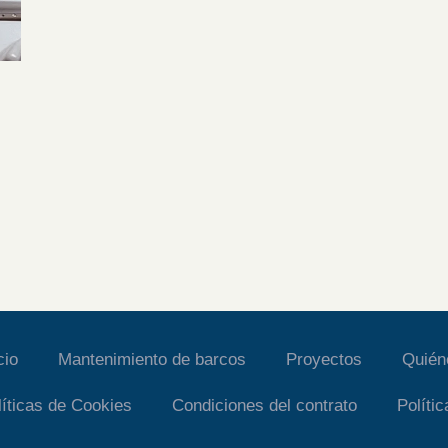
cio
Mantenimiento de barcos
Proyectos
Quié
líticas de Cookies
Condiciones del contrato
Políti