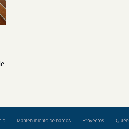
de
cio
Mantenimiento de barcos
Proyectos
Quié