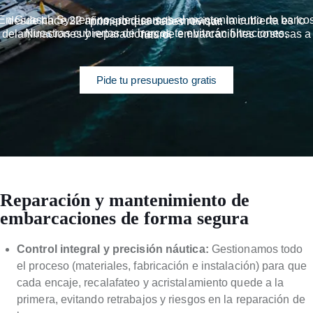
En Guasch System nos dedicamos al mantenimiento de barcos desde hace 22 años, por eso sabemos que la cubierta es lo primero que debes revisar.
Nuestras cubiertas de barcos te evitarán filtraciones, delaminaciones y reparaciones de embarcaciones costosas a futuro.
Pide tu presupuesto gratis
Reparación y mantenimiento de
embarcaciones de forma segura
Control integral y precisión náutica:
Gestionamos todo
el proceso (materiales, fabricación e instalación) para que
cada encaje, recalafateo y acristalamiento quede a la
primera, evitando retrabajos y riesgos en la reparación de