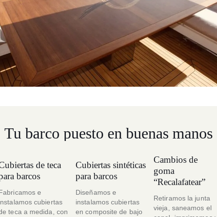
Tu barco puesto en buenas manos
Cambios de
Cubiertas de teca
Cubiertas sintéticas
goma
para barcos
para barcos
“Recalafatear”
Fabricamos e
Diseñamos e
Retiramos la junta
instalamos cubiertas
instalamos cubiertas
vieja, saneamos el
de teca a medida, con
en composite de bajo