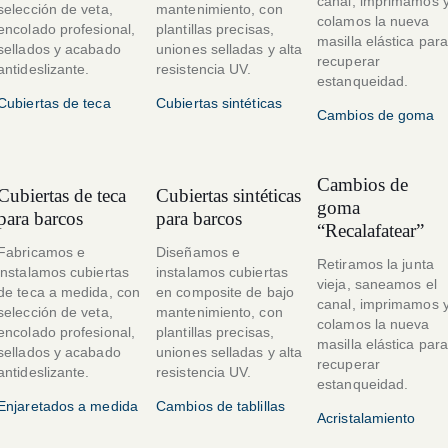
canal, imprimamos 
selección de veta,
mantenimiento, con
colamos la nueva
encolado profesional,
plantillas precisas,
masilla elástica par
sellados y acabado
uniones selladas y alta
recuperar
antideslizante.
resistencia UV.
estanqueidad.
Cubiertas de teca
Cubiertas sintéticas
Cambios de goma
Cambios de
Cubiertas de teca
Cubiertas sintéticas
goma
para barcos
para barcos
“Recalafatear”
Fabricamos e
Diseñamos e
Retiramos la junta
instalamos cubiertas
instalamos cubiertas
vieja, saneamos el
de teca a medida, con
en composite de bajo
canal, imprimamos 
selección de veta,
mantenimiento, con
colamos la nueva
encolado profesional,
plantillas precisas,
masilla elástica par
sellados y acabado
uniones selladas y alta
recuperar
antideslizante.
resistencia UV.
estanqueidad.
Enjaretados a medida
Cambios de tablillas
Acristalamiento